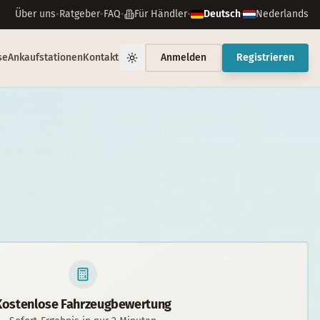
Über uns
•
Ratgeber
•
FAQ
•
Für Händler
•
Deutsch
·
Nederlands
se
Ankaufstationen
Kontakt
Anmelden
Registrieren
Kostenlose Fahrzeugbewertung