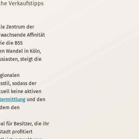
che Verkaufstipps
elle Zentrum der
 wachsende Affinität
ie die B55
en Wandel in Köln,
iasten, steigt die
egionalen
stil, sodass der
uell keine aktiven
termittlung
und den
zudem den
 für Besitzer, die ihr
adt profitiert