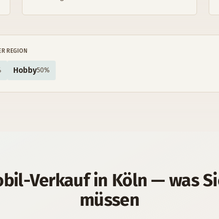
ER REGION
Hobby
%
50
%
bil
-Verkauf in
Köln
— was Si
müssen