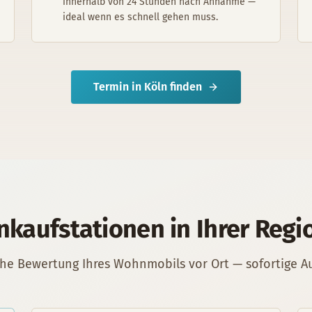
innerhalb von 24 Stunden nach Annahme —
ideal wenn es schnell gehen muss.
Termin in
Köln
finden
nkaufstationen in Ihrer Regi
che Bewertung Ihres
Wohnmobil
s vor Ort — sofortige 