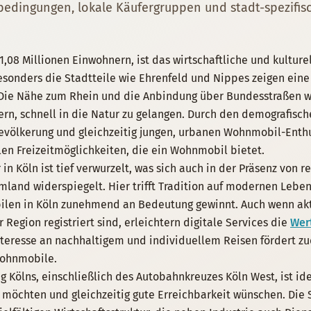
edingungen, lokale Käufergruppen und stadt-spezifis
1,08 Millionen Einwohnern, ist das wirtschaftliche und kultur
sonders die Stadtteile wie Ehrenfeld und Nippes zeigen eine
Die Nähe zum Rhein und die Anbindung über Bundesstraßen w
n, schnell in die Natur zu gelangen. Durch den demografisch
evölkerung und gleichzeitig jungen, urbanen Wohnmobil-Enthus
len Freizeitmöglichkeiten, die ein Wohnmobil bietet.
n Köln ist tief verwurzelt, was sich auch in der Präsenz von r
and widerspiegelt. Hier trifft Tradition auf modernen Lebens
len in Köln zunehmend an Bedeutung gewinnt. Auch wenn akt
 Region registriert sind, erleichtern digitale Services die
Wer
Interesse an nachhaltigem und individuellem Reisen fördert 
Wohnmobile.
Kölns, einschließlich des Autobahnkreuzes Köln West, ist ideal
öchten und gleichzeitig gute Erreichbarkeit wünschen. Die St