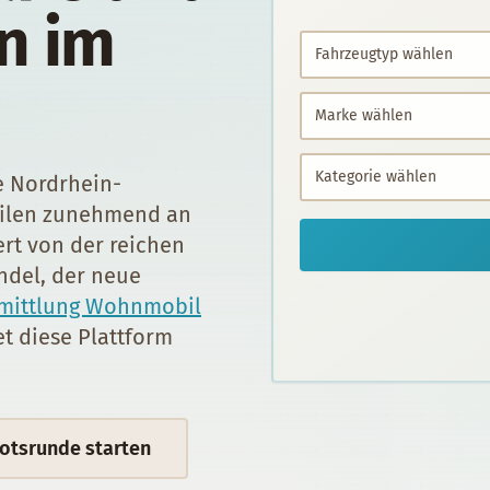
n im
e Nordrhein-
bilen zunehmend an
rt von der reichen
del, der neue
mittlung Wohnmobil
tet diese Plattform
otsrunde starten